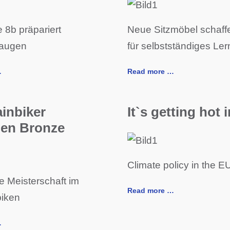
 8b präpariert
Neue Sitzmöbel schaf
augen
für selbstständiges Le
…
Read more …
inbiker
It`s getting hot 
en Bronze
Climate policy in the E
e Meisterschaft im
Read more …
iken
…