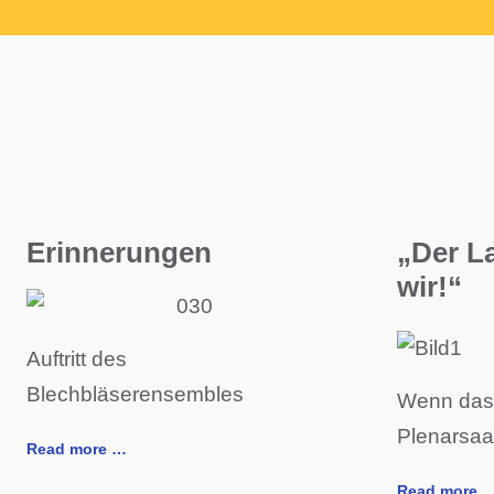
Erinnerungen
„Der L
wir!“
Auftritt des
Blechbläserensembles
Wenn das
Plenarsaal
Read more …
Read more 