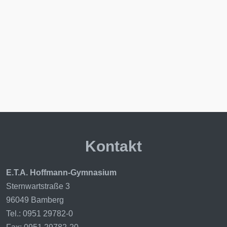
Kontakt
E.T.A. Hoffmann-Gymnasium
Sternwartstraße 3
96049 Bamberg
Tel.: 0951 29782-0