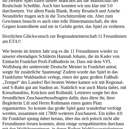
Im zweiten Spiel trafen unsere Mädchen auf die Mannschaft der
Realschule Scheßlitz. Auch hier konnten wir uns klar mit 5:0
durchsetzen. Vor allem Paula Blank, Romy Resatsch und Amelie
Neundörfer trugen sich in die Torschützenliste ein. Aber zum
Gewinnen braucht es auch eine tolle Hintermannschaft, die den
Gegner kontrollierte und nie in Gefahr geriet, das Spiel zu verlieren.
Herzlichen Glückwunsch zur Regionalmeisterschaft 11 Freundinnen
am ETA!!
Wie bereits im letzten Jahr zog es die 11 Freundinnen wieder zu
unserer ehemaligen Schülerin Hannah Johann, die im Kader von
Eintracht Frankfurt Profi-Fußballerin ist. Dass mit dem VFL
Wolfsburg der amtierende Deutsche Meister in Frankfurt antrat,
sorgte für zusätzliche Spannung! Zudem wurde das Spiel in das
Frankfurter Waldstadion verlegt, einen der ganz großen Fußball-
„Tempel“ des Landes! Bei bestem Wetter kamen wir mit Regional-
und S-Bahn gut am Stadion an. Natürlich war auch Maria dabei, mit
Kreuzbandriss, Krücken und Rollstuhl. Letzteres sorgte bei den
freundlichen Zuschauerbeauftragten dafür, dass diese ihr, ihrer
Begleiterin Lili und Herrn Rothmann einen guten Platz
organisierten. So konnte das große Spiel ganz wunderbar verfolgt
werden, zusammen mit 17800 weiteren Zuschauern. Ein tolles 4:0
für Frankfurt sprang dabei heraus, über das sich jedoch nicht alle
Freundinnen freuen konnten, denn einige sympathisierten durchaus
mit den Wolfsburgerinnen, in deren Reihen Weltklassespielerinnen