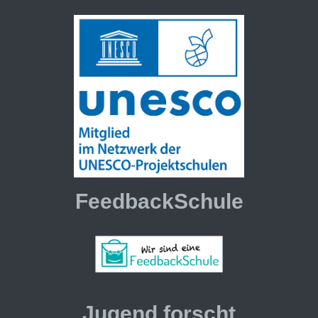
FeedbackSchule
Jugend forscht