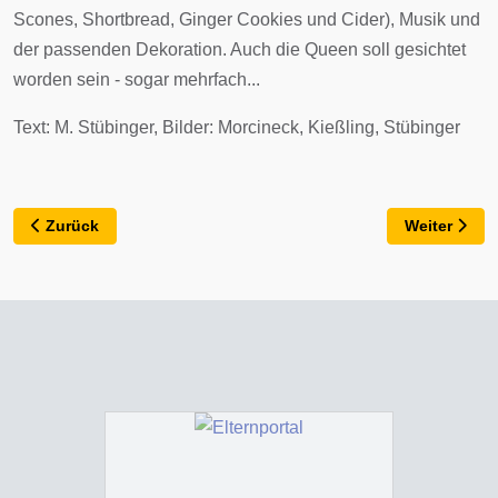
Scones, Shortbread, Ginger Cookies und Cider), Musik und
der passenden Dekoration. Auch die Queen soll gesichtet
worden sein - sogar mehrfach...
Text: M. Stübinger, Bilder: Morcineck, Kießling, Stübinger
Previous article: Unheimliches
Next article
Zurück
Weiter